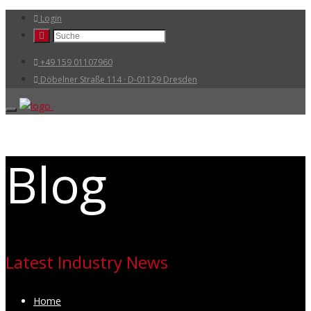
Login
+49 159 01107960
Döbelner Straße 114 · D-01129 Dresden
Blog
Latest Industry News
Home