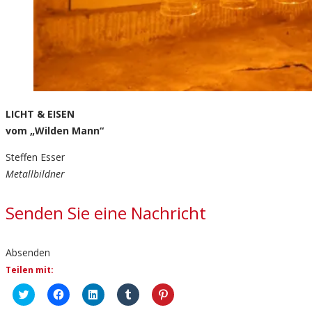
LICHT & EISEN
vom „Wilden Mann“
Steffen Esser
Metallbildner
Senden Sie eine Nachricht
Absenden
Teilen mit:
Klick,
Klick,
Klick,
Klick,
Klick,
um
um
um
um
um
über
auf
auf
auf
auf