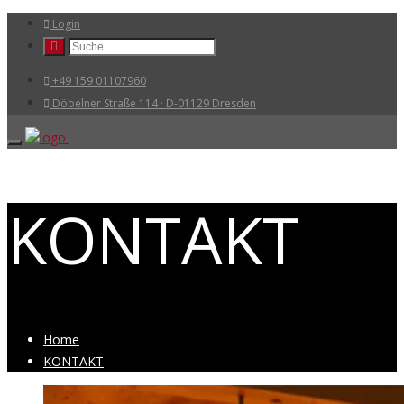
Login
+49 159 01107960
Döbelner Straße 114 · D-01129 Dresden
KONTAKT
Home
KONTAKT