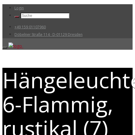
Login
+49 159 01107960
Döbelner Straße 114 · D-01129 Dresden
Hängeleuchte
6-Flammig,
rustikal (7)