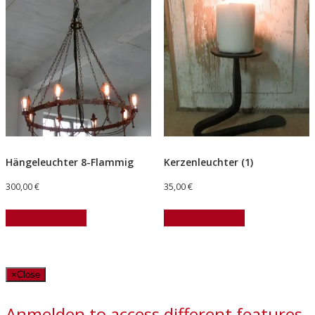
Hängeleuchter 8-Flammig
Kerzenleuchter (1)
300,00
€
35,00
€
In den Warenkorb
In den Warenkorb
×
Close
Anmelden to access different features