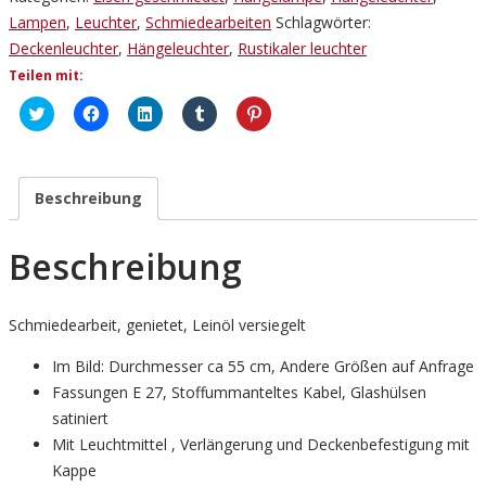
rustikal
Lampen
,
Leuchter
,
Schmiedearbeiten
Schlagwörter:
(7)
Deckenleuchter
,
Hängeleuchter
,
Rustikaler leuchter
Menge
Teilen mit:
Klick,
Klick,
Klick,
Klick,
Klick,
um
um
um
um
um
über
auf
auf
auf
auf
Twitter
Facebook
LinkedIn
Tumblr
Pinterest
zu
zu
zu
zu
zu
teilen
teilen
teilen
teilen
teilen
(Wird
(Wird
(Wird
(Wird
(Wird
Beschreibung
in
in
in
in
in
neuem
neuem
neuem
neuem
neuem
Fenster
Fenster
Fenster
Fenster
Fenster
geöffnet)
geöffnet)
geöffnet)
geöffnet)
geöffnet)
Beschreibung
Schmiedearbeit, genietet, Leinöl versiegelt
Im Bild: Durchmesser ca 55 cm, Andere Größen auf Anfrage
Fassungen E 27, Stoffummanteltes Kabel, Glashülsen
satiniert
Mit Leuchtmittel , Verlängerung und Deckenbefestigung mit
Kappe