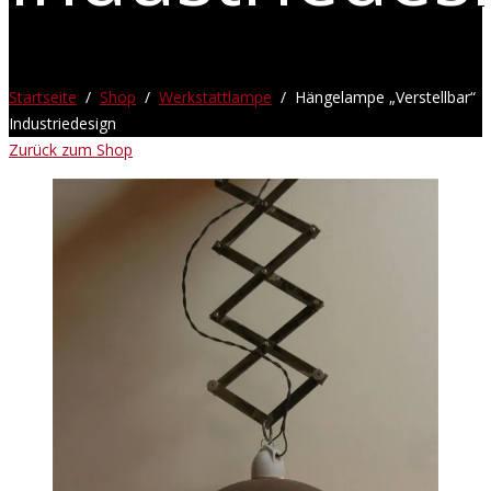
Startseite
/
Shop
/
Werkstattlampe
/ Hängelampe „Verstellbar“
Industriedesign
Zurück zum Shop