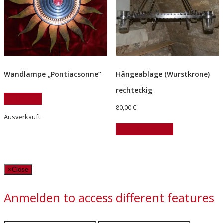
Wandlampe „Pontiacsonne“
Hängeablage (Wurstkrone)
rechteckig
Weiterlesen
80,00
€
Ausverkauft
In den Warenkorb
×
Close
Anmelden to access different features