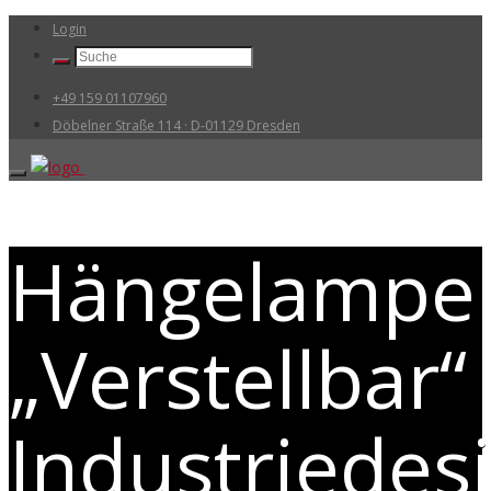
Login
+49 159 01107960
Döbelner Straße 114 · D-01129 Dresden
Hängelampe
„Verstellbar“
Industriedes