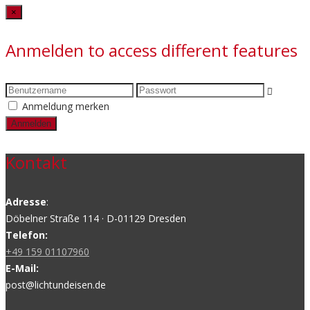
Close
×
Anmelden to access different features
Anmeldung merken
Kontakt
Adresse
:
Döbelner Straße 114 · D-01129 Dresden
Telefon:
+49 159 01107960
E-Mail:
post@lichtundeisen.de