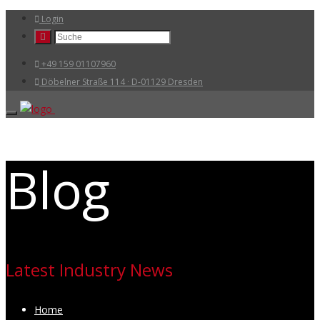
Login
+49 159 01107960
Döbelner Straße 114 · D-01129 Dresden
Blog
Latest Industry News
Home