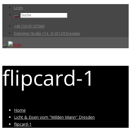
Login
+49 159 01107960
Döbelner Straße 114 · D-01129 Dresden
flipcard-1
Home
Licht & Eisen vom "Wilden Mann" Dresden
flipcard-1