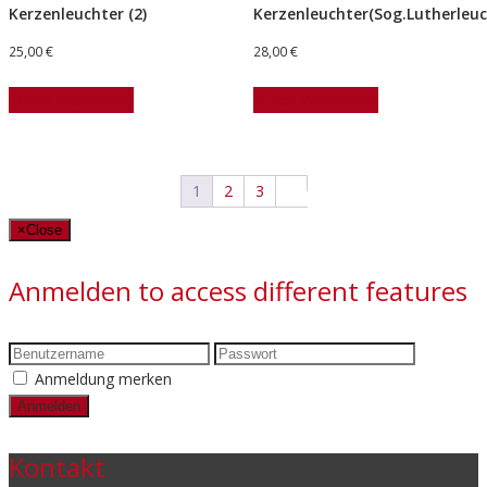
Kerzenleuchter (2)
Kerzenleuchter(Sog.Lutherleuc
25,00
€
28,00
€
In den Warenkorb
In den Warenkorb
1
2
3
×
Close
Anmelden to access different features
Anmeldung merken
Kontakt