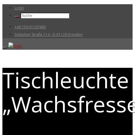
Login
+49 159 01107960
Döbelner Straße 114 · D-01129 Dresden
Tischleuchte
„Wachsfresse