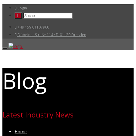
Login
+49 159 01107960
Döbelner Straße 114 · D-01129 Dresden
Blog
Latest Industry News
Home