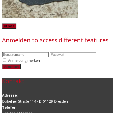
×
Close
Anmelden to access different features
Anmeldung merken
Kontakt
Adresse
:
Döbelner Straße 114 · D-01129 Dresden
Telefon: