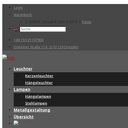
Login
Warenkorb
0 Artikel, Gesamt von
0,00
€
|
Kasse
+49 159 01107960
Döbelner Straße 114 · D-01129 Dresden
Leuchter
Kerzenleuchter
Hängeleuchter
Lampen
Hängelampen
Stehlampen
Metallgestaltung
Übersicht