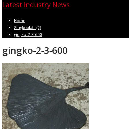
Latest Industry News
Home
Gingkoblatt (2)
gingko-2-3-600
gingko-2-3-600