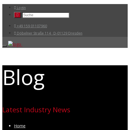
Login
+49 159 01107960
Döbelner Straße 114 · D-01129 Dresden
Blog
Latest Industry News
Home