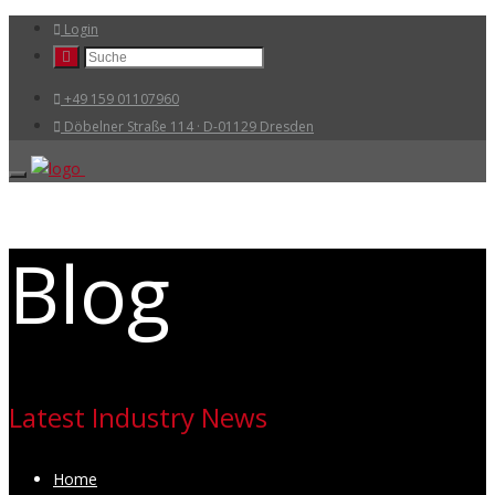
Login
+49 159 01107960
Döbelner Straße 114 · D-01129 Dresden
Blog
Latest Industry News
Home