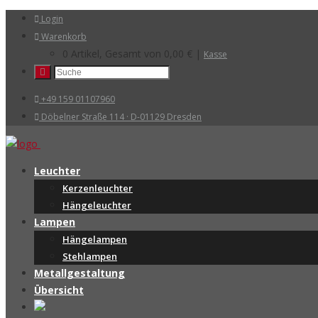
Login
Warenkorb
0 Artikel, Gesamt von
0,00
€
|
Kasse
+49 159 01107960
Döbelner Straße 114 · D-01129 Dresden
Leuchter
Kerzenleuchter
Hängeleuchter
Lampen
Hängelampen
Stehlampen
Metallgestaltung
Übersicht