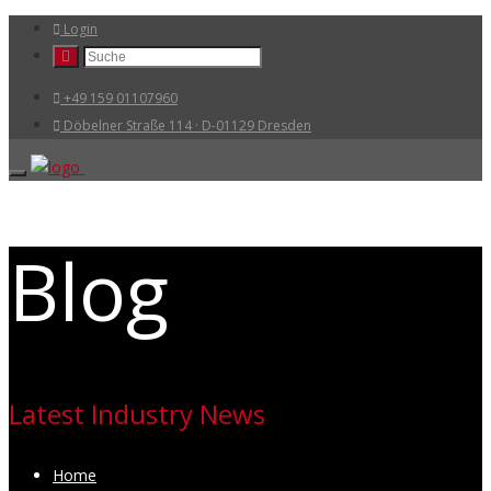
Login
+49 159 01107960
Döbelner Straße 114 · D-01129 Dresden
Blog
Latest Industry News
Home