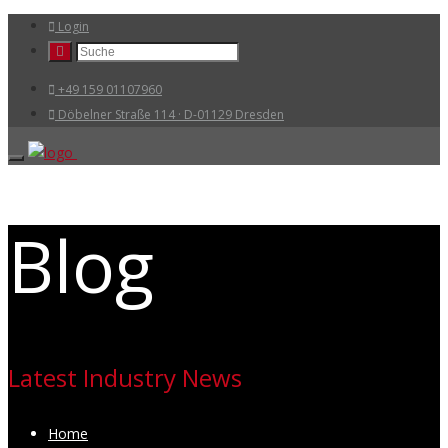
Login
+49 159 01107960
Döbelner Straße 114 · D-01129 Dresden
Blog
Latest Industry News
Home