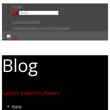
Login
+49 159 01107960
Döbelner Straße 114 · D-01129 Dresden
Blog
Latest Industry News
Home